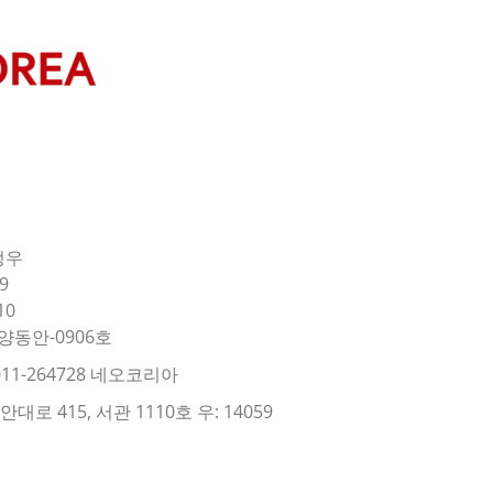
정우
9
10
양동안-0906호
11-264728 네오코리아
로 415, 서관 1110호 우: 14059