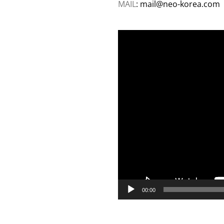
MAIL
: mail@neo-korea.com
동
영
상
플
레
이
어
00:00