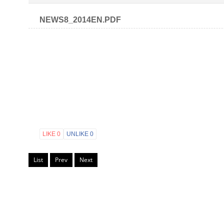
NEWS8_2014EN.PDF
LIKE
0
UNLIKE
0
List
Prev
Next