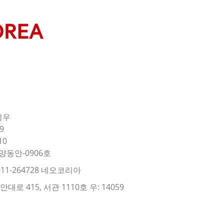
정우
9
10
양동안-0906호
11-264728 네오코리아
로 415, 서관 1110호 우: 14059