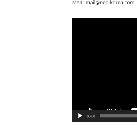
MAIL
: mail@neo-korea.com
동
영
상
플
레
이
어
00:00