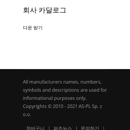
회사 카달로그
다운 받기
All manufacturers names, numbers,
symbols and descriptions are used for
informational purposes only.
Copyrights © 2010 - 2021 AS-PL Sp. z
o.o.
장바구니
파츠뉴스
문의하기