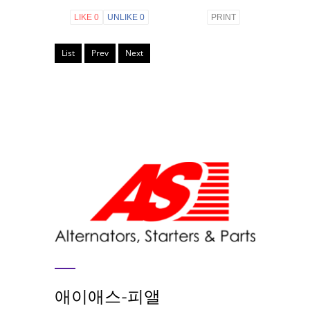
LIKE
0
UNLIKE
0
PRINT
List
Prev
Next
애이애스-피앨