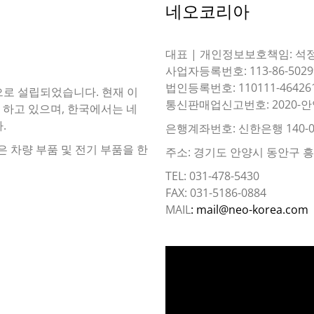
네오코리아
대표 | 개인정보보호책임: 석
사업자등록번호: 113-86-5029
법인등록번호: 110111-46426
이름으로 설립되었습니다. 현재 이
통신판매업신고번호: 2020-안
 하고 있으며, 한국에서는 네
.
은행계좌번호: 신한은행 140-0
은 차량 부품 및 전기 부품을 한
주소: 경기도 안양시 동안구 흥안대
TEL: 031-478-5430
FAX: 031-5186-0884
MAIL
: mail@neo-korea.com
동
영
상
플