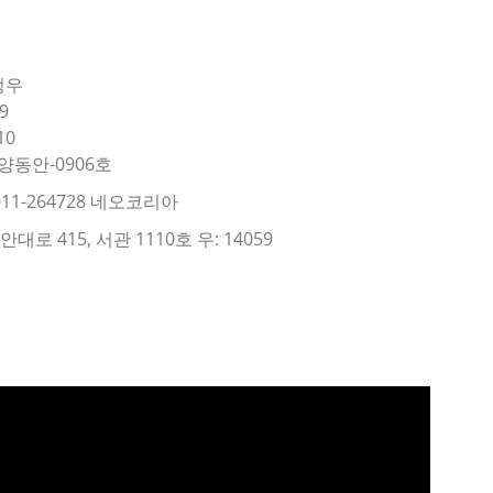
정우
9
10
양동안-0906호
11-264728 네오코리아
로 415, 서관 1110호 우: 14059