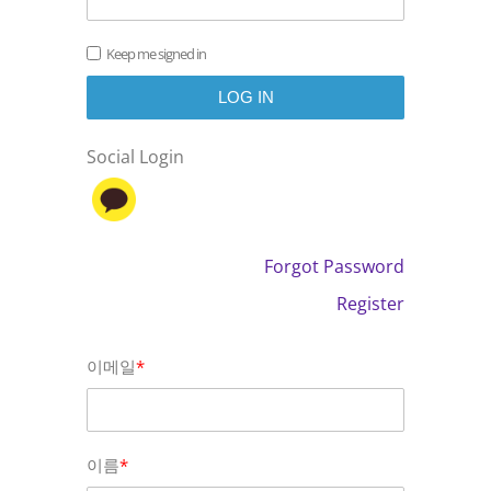
Keep me signed in
Social Login
Forgot Password
Register
이메일
*
이름
*