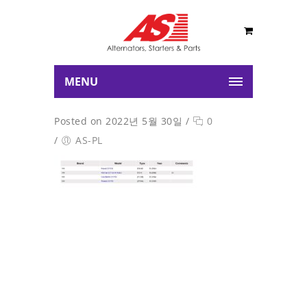
MENU
Posted on 2022년 5월 30일
/
0
/
AS-PL