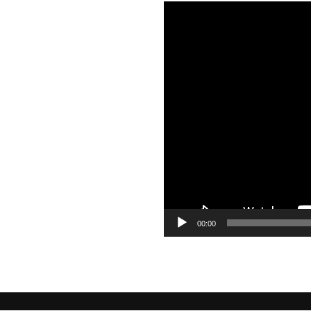
동
영
상
플
레
이
어
00:00