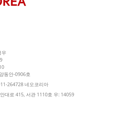
정우
9
10
양동안-0906호
11-264728 네오코리아
로 415, 서관 1110호 우: 14059