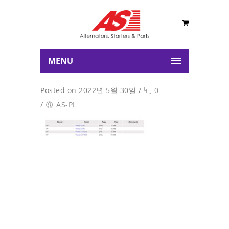
MENU
Posted on 2022년 5월 30일
/
0
/
AS-PL