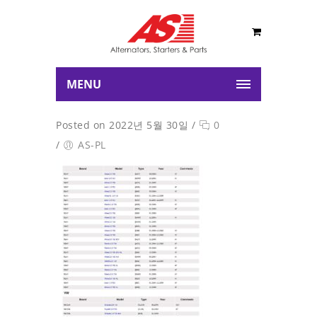
MENU
Posted on 2022년 5월 30일
/
0
/
AS-PL