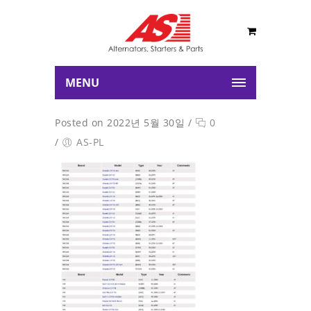
MENU
Posted on 2022년 5월 30일
/
0
/
AS-PL