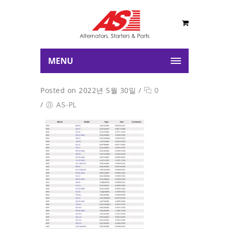
MENU
Posted on 2022년 5월 30일
/
0
/
AS-PL