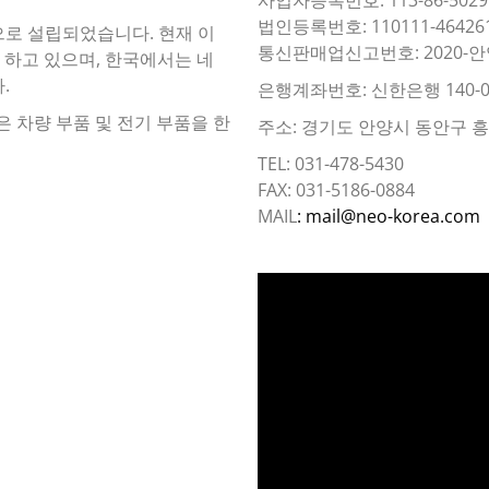
법인등록번호: 110111-46426
이름으로 설립되었습니다. 현재 이
통신판매업신고번호: 2020-안
 하고 있으며, 한국에서는 네
.
은행계좌번호: 신한은행 140-0
은 차량 부품 및 전기 부품을 한
주소: 경기도 안양시 동안구 흥안대
TEL: 031-478-5430
FAX: 031-5186-0884
MAIL
: mail@neo-korea.com
동
영
상
플
레
이
어