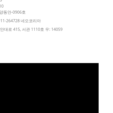
10
양동안-0906호
11-264728 네오코리아
로 415, 서관 1110호 우: 14059