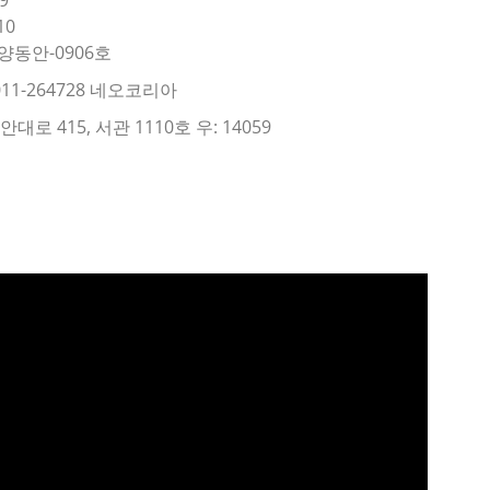
10
양동안-0906호
11-264728 네오코리아
로 415, 서관 1110호 우: 14059