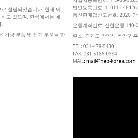
법인등록번호: 110111-46426
이름으로 설립되었습니다. 현재 이
통신판매업신고번호: 2020-안
 하고 있으며, 한국에서는 네
.
은행계좌번호: 신한은행 140-0
은 차량 부품 및 전기 부품을 한
주소: 경기도 안양시 동안구 흥안대
TEL: 031-478-5430
FAX: 031-5186-0884
MAIL
: mail@neo-korea.com
동
영
상
플
레
이
어