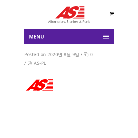
MENU
Posted on 2020년 8월 9일
/
0
/
AS-PL