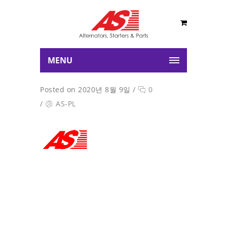
MENU
Posted on 2020년 8월 9일
/
0
/
AS-PL