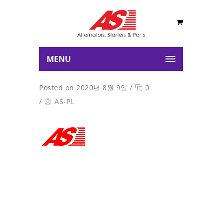
MENU
Posted on 2020년 8월 9일
/
0
/
AS-PL