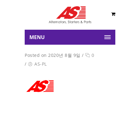
MENU
Posted on 2020년 8월 9일
/
0
/
AS-PL