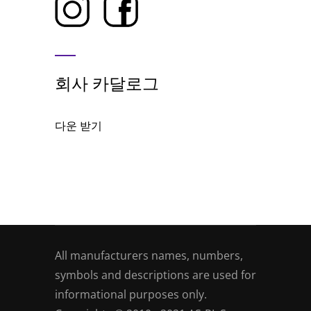
회사 카달로그
다운 받기
All manufacturers names, numbers,
symbols and descriptions are used for
informational purposes only.