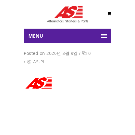
MENU
Posted on 2020년 8월 9일
/
0
/
AS-PL