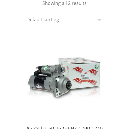
Showing all 2 results
AS 스타터 S0136 (BENZ C280 C230