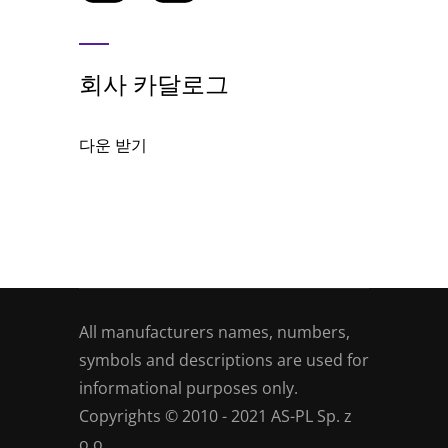
회사 카달로그
다운 받기
All manufacturers names, numbers,
symbols and descriptions are used for
informational purposes only.
Copyrights © 2010 - 2021 AS-PL Sp. z
o.o.