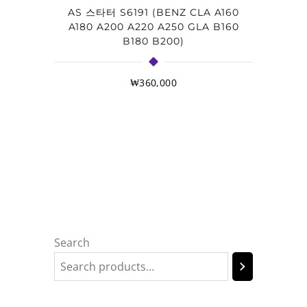
AS 스타터 S6191 (BENZ CLA A160
A180 A200 A220 A250 GLA B160
B180 B200)
₩
360,000
Search