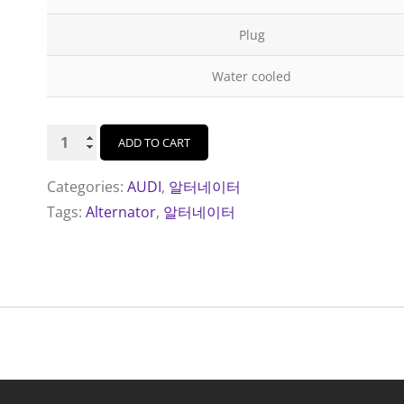
Plug
Water cooled
AS
ADD TO CART
알
터
Categories:
AUDI
,
알터네이터
네
Tags:
Alternator
,
알터네이터
이
터
A2072S
(AUDI
Q7
3.0)
quantity