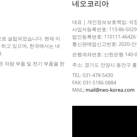
네오코리아
대표 | 개인정보보호책임: 석
사업자등록번호: 113-86-5029
법인등록번호: 110111-46426
이름으로 설립되었습니다. 현재 이
통신판매업신고번호: 2020-안
 하고 있으며, 한국에서는 네
.
은행계좌번호: 신한은행 140-0
은 차량 부품 및 전기 부품을 한
주소: 경기도 안양시 동안구 흥안대
TEL: 031-478-5430
FAX: 031-5186-0884
MAIL
: mail@neo-korea.com
동
영
상
플