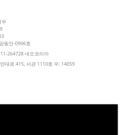
정우
9
10
양동안-0906호
11-264728 네오코리아
로 415, 서관 1110호 우: 14059