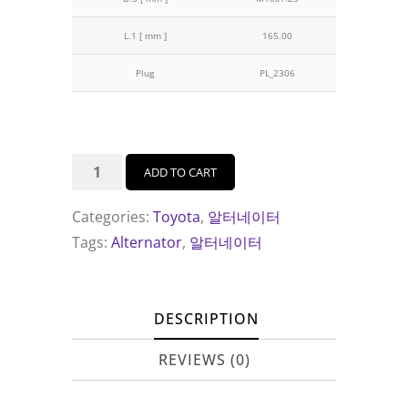
L.1 [ mm ]
165.00
Plug
PL_2306
AS
ADD TO CART
알
터
Categories:
Toyota
,
알터네이터
네
Tags:
Alternator
,
알터네이터
이
터
A6601S
DESCRIPTION
(TOYOTA
REVIEWS (0)
CAMRY)
quantity