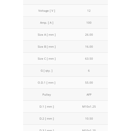
Voltage [ V ]
12
Amp. [ A ]
100
Size A [ mm ]
26.00
Size B [ mm ]
16.00
Size C [ mm ]
63.50
G [ qty. ]
6
O.D.1 [ mm ]
55.00
Pulley
AFP
D.1 [ mm ]
M10x1.25
D.2 [ mm ]
10.50
D.3 [ mm ]
M10x1.25